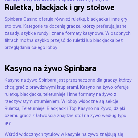
Ruletka, blackjack i gry stołowe
Spinbara Casino oferuje również ruletkę, blackjacka i inne gry
stołowe. Kategorie te docenią gracze, którzy preferują jasne
zasady, szybkie rundy i znane formaty kasynowe. W osobnych
filtrach można szybko przejść do ruletki lub blackjacka bez
przeglądania całego lobby.
Kasyno na żywo Spinbara
Kasyno na żywo Spinbara jest przeznaczone dla graczy, którzy
chcą grać z prawdziwymi krupierami. Kasyno na żywo oferuje
ruletkę, blackjacka, teleturnieje i inne formaty na żywo z
rzeczywistym strumieniem. W lobby widoczne są sekcje
Ruletka, Teleturnieje, Blackjack i Top Kasyno na Żywo, dzięki
czemu gracz z łatwością znajdzie stół na żywo według typu
gry.
Wśród widocznych tytułów w kasynie na żywo znajdują się