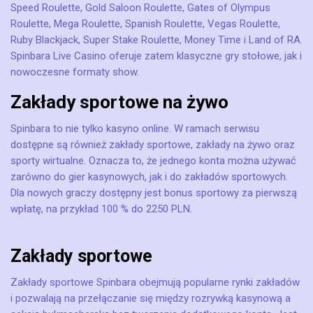
Speed Roulette, Gold Saloon Roulette, Gates of Olympus
Roulette, Mega Roulette, Spanish Roulette, Vegas Roulette,
Ruby Blackjack, Super Stake Roulette, Money Time i Land of RA.
Spinbara Live Casino oferuje zatem klasyczne gry stołowe, jak i
nowoczesne formaty show.
Zakłady sportowe na żywo
Spinbara to nie tylko kasyno online. W ramach serwisu
dostępne są również zakłady sportowe, zakłady na żywo oraz
sporty wirtualne. Oznacza to, że jednego konta można używać
zarówno do gier kasynowych, jak i do zakładów sportowych.
Dla nowych graczy dostępny jest bonus sportowy za pierwszą
wpłatę, na przykład 100 % do 2250 PLN.
Zakłady sportowe
Zakłady sportowe Spinbara obejmują popularne rynki zakładów
i pozwalają na przełączanie się między rozrywką kasynową a