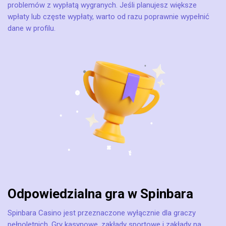
problemów z wypłatą wygranych. Jeśli planujesz większe
wpłaty lub częste wypłaty, warto od razu poprawnie wypełnić
dane w profilu.
Odpowiedzialna gra w Spinbara
Spinbara Casino jest przeznaczone wyłącznie dla graczy
pełnoletnich. Gry kasynowe, zakłady sportowe i zakłady na