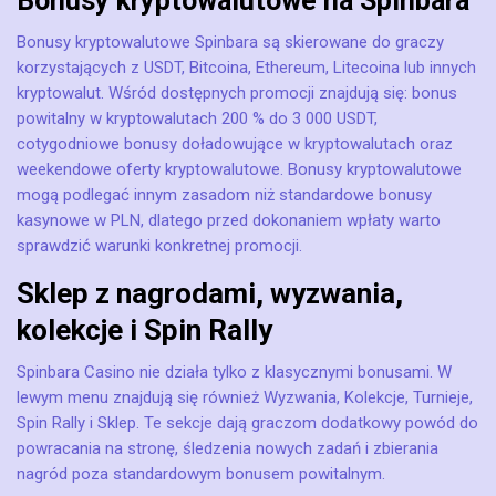
Bonusy kryptowalutowe na Spinbara
Bonusy kryptowalutowe Spinbara są skierowane do graczy
korzystających z USDT, Bitcoina, Ethereum, Litecoina lub innych
kryptowalut. Wśród dostępnych promocji znajdują się: bonus
powitalny w kryptowalutach 200 % do 3 000 USDT,
cotygodniowe bonusy doładowujące w kryptowalutach oraz
weekendowe oferty kryptowalutowe. Bonusy kryptowalutowe
mogą podlegać innym zasadom niż standardowe bonusy
kasynowe w PLN, dlatego przed dokonaniem wpłaty warto
sprawdzić warunki konkretnej promocji.
Sklep z nagrodami, wyzwania,
kolekcje i Spin Rally
Spinbara Casino nie działa tylko z klasycznymi bonusami. W
lewym menu znajdują się również Wyzwania, Kolekcje, Turnieje,
Spin Rally i Sklep. Te sekcje dają graczom dodatkowy powód do
powracania na stronę, śledzenia nowych zadań i zbierania
nagród poza standardowym bonusem powitalnym.