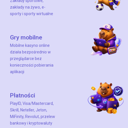
Zakłady sportowe,
zakłady na żywo, e-
sporty i sporty wirtualne
Gry mobilne
Mobilne kasyno online
działa bezpośrednio w
przeglądarce bez
konieczności pobierania
aplikacji
Płatności
PlayID, Visa/Mastercard,
Skrill, Neteller, Jeton,
MiFinity, Revolut, przelew
bankowy i kryptowaluty