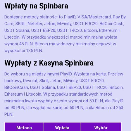
Wpłaty na Spinbara
Dostępne metody płatności to PlayID, VISA/Mastercard, Pay By
Card, SKRL, Neteller, Jeton, MiFinity, USDT ERC20, BitCoinCash,
USDT Solana, USDT BEP20, USDT TRC20, Bitcoin, Ethereum i
Litecoin. W przypadku większości metod minimalna wpłata
wynosi 45 PLN. Bitcoin ma widoczny minimalny depozyt w
wysokości 135 PLN.
Wypłaty z Kasyna Spinbara
Do wyboru są między innymi PlayID, Wypłata na kartę, Przelew
bankowy, Revolut, Skrill, Jeton, MiFinity, USDT ERC20,
BitCoinCash, USDT Solana, USDT BEP20, USDT TRC20, Bitcoin,
Ethereum i Litecoin. W przypadku standardowych metod
minimalna kwota wypłaty często wynosi od 50 PLN, dla PlayID
od 90 PLN, dla wypłat na kartę od 50 PLN, a dla Bitcoin od 250
PLN.
Metoda
Wpłata
Wybór